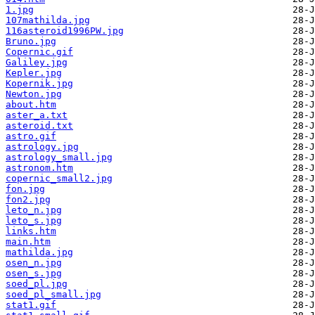
1.jpg
107mathilda.jpg
116asteroid1996PW.jpg
Bruno.jpg
Copernic.gif
Galiley.jpg
Kepler.jpg
Kopernik.jpg
Newton.jpg
about.htm
aster_a.txt
asteroid.txt
astro.gif
astrology.jpg
astrology_small.jpg
astronom.htm
copernic_small2.jpg
fon.jpg
fon2.jpg
leto_n.jpg
leto_s.jpg
links.htm
main.htm
mathilda.jpg
osen_n.jpg
osen_s.jpg
soed_pl.jpg
soed_pl_small.jpg
stat1.gif