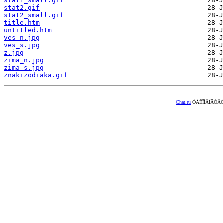
stat1_small.gif
stat2.gif
stat2_small.gif
title.htm
untitled.htm
ves_n.jpg
ves_s.jpg
z.jpg
zima_n.jpg
zima_s.jpg
znakizodiaka.gif
Chat.ru
ÒÅËÏÍÅÎÄÕÅÔ