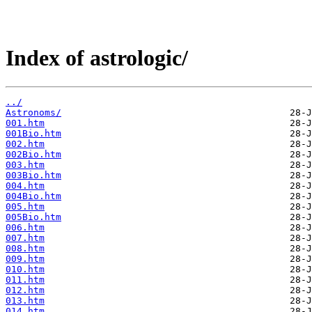
Index of astrologic/
../
Astronoms/
001.htm
001Bio.htm
002.htm
002Bio.htm
003.htm
003Bio.htm
004.htm
004Bio.htm
005.htm
005Bio.htm
006.htm
007.htm
008.htm
009.htm
010.htm
011.htm
012.htm
013.htm
014.htm